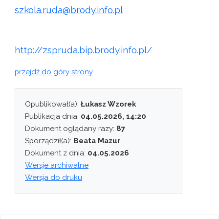
szkola.ruda@brody.info.pl
http://zspruda.bip.brody.info.pl/
przejdź do góry strony
Opublikował(a):
Łukasz Wzorek
Publikacja dnia:
04.05.2026, 14:20
Dokument oglądany razy:
87
Sporządził(a):
Beata Mazur
Dokument z dnia:
04.05.2026
Wersje archiwalne
Wersja do druku