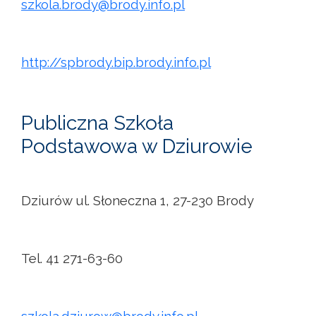
szkola.brody@brody.info.pl
http://spbrody.bip.brody.info.pl
Publiczna Szkoła
Podstawowa w Dziurowie
Dziurów ul. Słoneczna 1, 27-230 Brody
Tel. 41 271-63-60