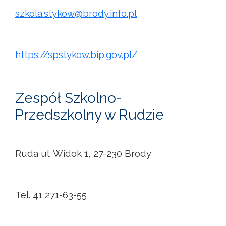
szkola.stykow@brody.info.pl
https://spstykow.bip.gov.pl/
Zespół Szkolno-
Przedszkolny w Rudzie
Ruda ul. Widok 1, 27-230 Brody
Tel. 41 271-63-55