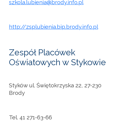
szkola.lubienia@brody.info.pl
http://zsplubienia.bip.brody.info.pl
Zespół Placówek
Oświatowych w Stykowie
Styków ul. Świętokrzyska 22, 27-230
Brody
Tel. 41 271-63-66